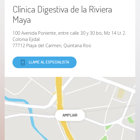
Clínica Digestiva de la Riviera
Trastornos de la voz
Maya
Trauma acústico
100 Avenida Poniente, entre calle 30 y 30 bis, Mz 14 Lt 2.
Traumatismo facial
Colonia Ejidal
77712 Playa del Carmen, Quintana Roo
Tumor nasal
LLAME AL ESPECIALISTA
Tumor nasal benigno
Vértigo postural benigno
Absceso de las amígdalas
AMPLIAR
Absceso periamigdalino
Cáncer de tiroides