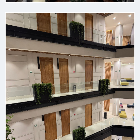
agradecido con él, gracias a Dios y
al doctor recupere mi audición,
estaba casi sordo de mi oído
derecho, ya puedo escuchar, le
tengo toda mi gratitud y que Dios
bendiga sus manos y ayude a
muchas personas mas
Paciente
Excelente medico lo recomiendo