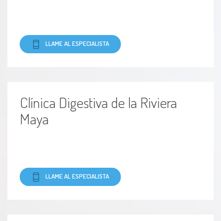
Ronquido
LLAME AL ESPECIALISTA
Ruptura del tímpano
Sangrado nasal
Clínica Digestiva de la Riviera
Sinusitis
Maya
Sinusitis crónica
Sinusitis aguda
LLAME AL ESPECIALISTA
Tapón de cerumen
Tímpano perforado