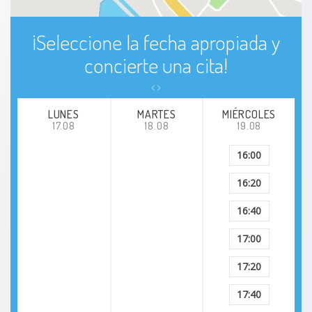
Infección del oído
¡Seleccione la fecha apropiada y
Infección sinusal crónica
concierte una cita!
Infección sinusal
LUNES
MARTES
MIÉRCOLES
Insomnio primario
17.08
18.08
19.08
16:00
Laringitis
16:20
Miringitis ampollar
16:40
Oído de nadador
17:00
17:20
Oído de nadador crónico
17:40
Osteoma