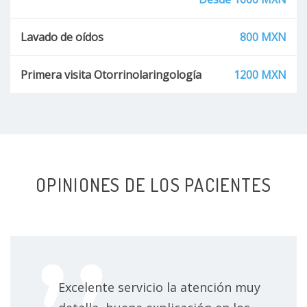
Cuerpos extraños en nariz u oído
Lavado de oídos
800 MXN
Fracturas nasales
Primera visita Otorrinolaringología
1200 MXN
Deformidad rinoseptal
Hipertrofia de cornetes
Hipertrofia de cartílago de la concha auricular
OPINIONES DE LOS PACIENTES
Obstrucción nasal
Excelente servicio la atención muy