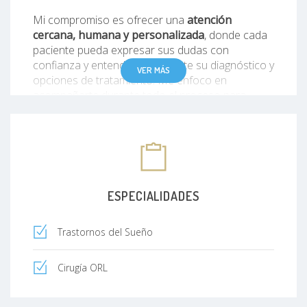
Mi compromiso es ofrecer una
atención
cercana, humana y personalizada
, donde cada
paciente pueda expresar sus dudas con
confianza y entender claramente su diagnóstico y
VER MÁS
opciones de tratamiento. Me enfoco en
acompañarte durante todo el proceso para
mejorar tu
descanso, respiración y calidad de
vida
.
ESPECIALIDADES
Trastornos del Sueño
Cirugía ORL