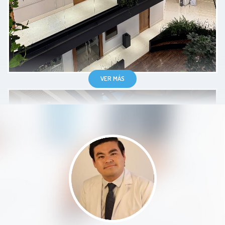
trato muy amable y respetuoso lo
recomendare amis conocidos
Paciente
VER MÁS
El Dr Ley explica todo a detalle
hasta que se aclaren todas las
dudas, me gusto mucho su
atención.
Paciente