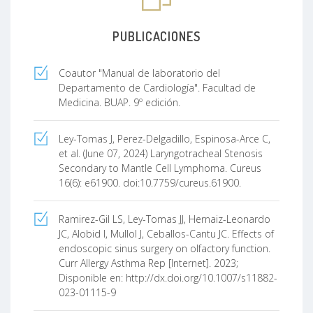
PUBLICACIONES
Coautor "Manual de laboratorio del
Departamento de Cardiología". Facultad de
Medicina. BUAP. 9º edición.
Ley-Tomas J, Perez-Delgadillo, Espinosa-Arce C,
et al. (June 07, 2024) Laryngotracheal Stenosis
Secondary to Mantle Cell Lymphoma. Cureus
16(6): e61900. doi:10.7759/cureus.61900.
Ramirez-Gil LS, Ley-Tomas JJ, Hernaiz-Leonardo
JC, Alobid I, Mullol J, Ceballos-Cantu JC. Effects of
endoscopic sinus surgery on olfactory function.
Curr Allergy Asthma Rep [Internet]. 2023;
Disponible en:
http://dx.doi.org/10.1007/s11882-
023-01115-9