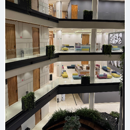
Explicación detallada y resuelve
todas las dudas, la atención y la
revisión es muy buena
Paciente
El doctor, es muy atento, te da
acompañamiento cercano con
trato humano, amable y
comprometido en que te
recuperes, esta disponible para
despejar dudas, estoy muy