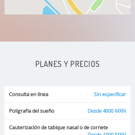
Epistaxis
Disfunción Tubárica
Sinusitis aguda o cronica
Hipoacusia
PLANES Y PRECIOS
Nariz Torcida
Desviación Septal
Consulta en línea
Sin especificar
Sordera súbita
Poligrafía del sueño
Desde 4000 MXN
Alteraciones de la voz (disfonía)
Cauterización de tabique nasal o de cornete
Desde 1000 MXN