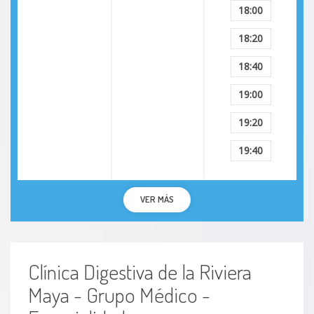
18:00
Otitis
18:20
Otitis externa aguda
18:40
19:00
Otitis externa maligna
19:20
Otitis externa crónica
19:40
Otitis media adhesiva
VER MÁS
Otitis media aguda
Otitis media con derrame
Clínica Digestiva de la Riviera
Otitis media asintomática
Maya - Grupo Médico -